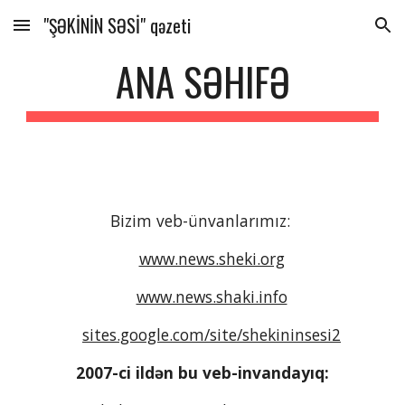
"ŞƏKİNİN SƏSİ" qəzeti
Skip to main content
Skip to navigation
ANA SƏHIFƏ
Bizim veb-ünvanlarımız:
www.news.sheki.org
www.news.shaki.info
sites.google.com/site/shekininsesi2
2007-ci ildən bu veb-invandayıq: