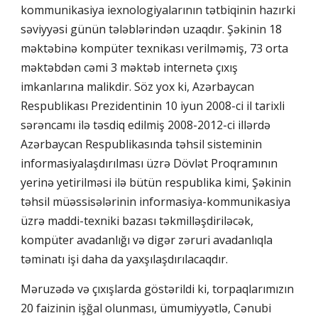
kommunikasiya iexnologiyalarının tətbiqinin hazırki
səviyyəsi günün tələblərindən uzaqdır. Şəkinin 18
məktəbinə kompüter texnikası verilməmiş, 73 orta
məktəbdən cəmi 3 məktəb internetə çıxış
imkanlarına malikdir. Söz yox ki, Azərbaycan
Respublikası Prezidentinin 10 iyun 2008-ci il tarixli
sərəncamı ilə təsdiq edilmiş 2008-2012-ci illərdə
Azərbaycan Respublikasında təhsil sisteminin
informasiyalaşdırılması üzrə Dövlət Proqramının
yerinə yetirilməsi ilə bütün respublika kimi, Şəkinin
təhsil müəssisələrinin informasiya-kommunikasiya
üzrə maddi-texniki bazası təkmilləşdiriləcək,
kompüter avadanlığı və digər zəruri avadanlıqla
təminatı işi daha da yaxşılaşdırılacaqdır.
Məruzədə və çıxışlarda göstərildi ki, torpaqlarımızın
20 faizinin işğal olunması, ümumiyyətlə, Cənubi