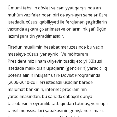
Ümumi təhsilin dövlət və cəmiyyət qarşısında ən
mühüm vəzifələrindən biri də ayrı-ayrı sahələr üzrə
istedadlı, xüsusi qabiliyyəti ilə fərqlənən şagirdlərin
vaxtında aşkara çıxarılması və onların inkişafı üçün
lazımi şəraitin yaradılmasıdır.
Firədun müəllimin hesabat məruzəsində bu vacib
məsələyə xüsusi yer ayrıldı. Və möhtərəm
Prezidentimiz İlham Əliyevin təsdiq etdiyi "Xüsusi
istedada malik olan uşaqların (gənclərin) yaradıcılıq
potensialının inkişafı" üzrə Dövlət Proqramında
(2006-2010-cu illər) istedadlı uşaqlar barədə
məlumat bankının, internet proqramının
yaradılmasından, bu sahədə qabaqcıl dünya
təcrübəsinin öyrənilib tətbiqindən tutmuş, yeni tipli
təhsil müəssisələri şəbəkəsinin genişləndirilməsi,