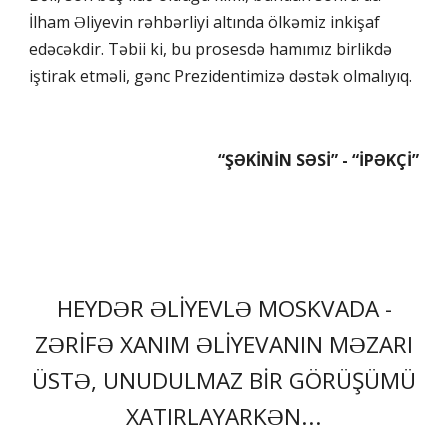
İlham Əliyevin rəhbərliyi altında ölkəmiz inkişaf
edəcəkdir. Təbii ki, bu prosesdə hamımız birlikdə
iştirak etməli, gənc Prezidentimizə dəstək olmalıyıq.
“ŞƏKİNİN SƏSİ” - “İPƏKÇİ”
HEYDƏR ƏLİYEVLƏ MOSKVADA -
ZƏRİFƏ XANIM ƏLİYEVANIN MƏZARI
ÜSTƏ, UNUDULMAZ BİR GÖRÜŞÜMÜ
XATIRLAYARKƏN...