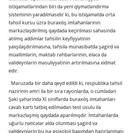
istiqamətlərindən biri də yeni qiymətləndirmə
sisteminin yaradılmasıdır ki, bu istiqamətdə orta
təhsil kursu üzrə buraxılış imtahanlarının
mərkəzləşdirilmiş qaydada keçirilməsi sahəsində
atılmış addımlar təhsilin keyfiyyətinin
yaxşılaşdırılmasına, təhsilə münasibətdə şagird və
müəllimlərin, məktəb rəhbərlərinin, eləcə də
valideynlərin məsuliyyətinin artırılmasına xidmət
edir.
Məruzədə bir daha qeyd edildi ki, respublika təhsil
nazirinin əmri ilə bir sıra rayonlarda, o cümlədən
Şəki şəhərində XI siniflərdə buraxılış imtahanları
cavab kartı tətbiq edilmədən test üsulu ilə
mərkəzləşmiş qaydada aparılmışdır. İmtahanlarda
uğurlu nəticələr əldə olunması şagird və
valideynlərin bu işə psixoloji baxımdan hazırlanması