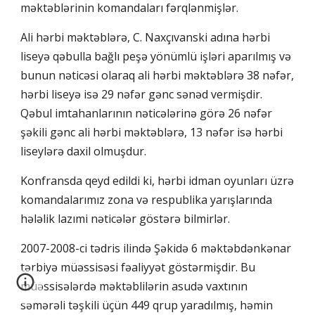
məktəblərinin komandaları fərqlənmişlər.
Ali hərbi məktəblərə, C. Naxçıvanski adına hərbi
liseyə qəbulla bağlı peşə yönümlü işləri aparılmış və
bunun nəticəsi olaraq ali hərbi məktəblərə 38 nəfər,
hərbi liseyə isə 29 nəfər gənc sənəd vermişdir.
Qəbul imtahanlarının nəticələrinə görə 26 nəfər
şəkili gənc ali hərbi məktəblərə, 13 nəfər isə hərbi
liseylərə daxil olmuşdur.
Konfransda qeyd edildi ki, hərbi idman oyunları üzrə
komandalarımız zona və respublika yarışlarında
hələlik lazımi nəticələr göstərə bilmirlər.
2007-2008-ci tədris ilində Şəkidə 6 məktəbdənkənar
tərbiyə müəssisəsi fəaliyyət göstərmişdir. Bu
müəssisələrdə məktəblilərin asudə vaxtının
səmərəli təşkili üçün 449 qrup yaradılmış, həmin