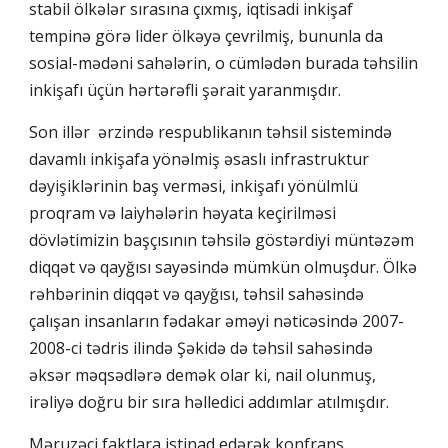
stabil ölkələr sırasına çıxmış, iqtisadi inkişaf
tempinə görə lider ölkəyə çevrilmiş, bununla da
sosial-mədəni sahələrin, o cümlədən burada təhsilin
inkişafı üçün hərtərəfli şərait yaranmışdır.
Son illər ərzində respublikanın təhsil sistemində
davamlı inkişafa yönəlmiş əsaslı infrastruktur
dəyişiklərinin baş verməsi, inkişafı yönülmlü
proqram və laiyhələrin həyata keçirilməsi
dövlətimizin başçısının təhsilə göstərdiyi müntəzəm
diqqət və qayğısı sayəsində mümkün olmuşdur. Ölkə
rəhbərinin diqqət və qayğısı, təhsil sahəsində
çalışan insanların fədakar əməyi nəticəsində 2007-
2008-ci tədris ilində Şəkidə də təhsil sahəsində
əksər məqsədlərə demək olar ki, nail olunmuş,
irəliyə doğru bir sıra həlledici addımlar atılmışdır.
Məruzəçi faktlara istinad edərək konfrans