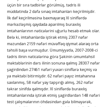
üçün bir sıra tədbirlər görülmüş, tədris ili
müddətində 2 dəfə sınaq imtahanları keçirilmişdir.
İlk dəf keçirilməsinə baxmayaraq XI siniflərdə
mərkəzləşmiş qaydada aparılmış buraxılış
imtahanlarının nəticələrini uğurlu hesab etmək olar.
Belə ki, imtahanlarda iştirak etmiş 2307 nəfər
məzundan 2159 nəfəri müvəffəq qiymət alaraq orta
təhsili başa vurmuşdur. Ümumiyyətlə, 2007-2008-ci
tədris ilinin nəticələrinə görə Şəkinin ümumtəhsil
məktəblərinin dərs ilinin sonuna qalmış 28307 nəfər
şagirdindən 27461 nəfəri yuxarı siniflərə keçmiş və
ya məktəbi bitirmişdir. 62 nəfəri payız imtahanına
saxlanmış, 58 nəfər yay tapşırığı almış, 262 nəfər
təkrar sinifdə qalmışdır. XI siniflərdə buraxılış
imtahanlarında iştirak etmiş şagirdlərdən 148 nəfəri
test çalışmalarının öhdəsindən gələ bilməyərək,