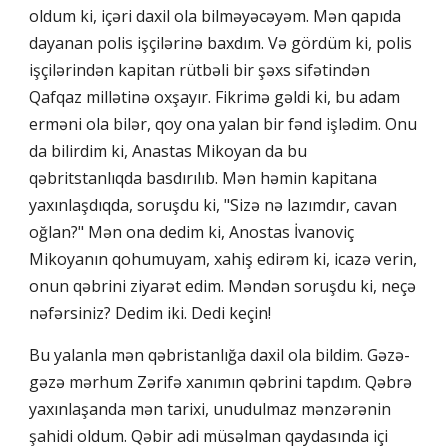
oldum ki, içəri daxil ola bilməyəcəyəm. Mən qapıda
dayanan polis işçilərinə baxdım. Və gördüm ki, polis
işçilərindən kapitan rütbəli bir şəxs sifətindən
Qafqaz millətinə oxşayır. Fikrimə gəldi ki, bu adam
erməni ola bilər, qoy ona yalan bir fənd işlədim. Onu
da bilirdim ki, Anastas Mikoyan da bu
qəbritstanlıqda basdırılıb. Mən həmin kapitana
yaxınlaşdıqda, soruşdu ki, "Sizə nə lazımdır, cavan
oğlan?" Mən ona dedim ki, Anostas İvanoviç
Mikoyanın qohumuyam, xahiş edirəm ki, icazə verin,
onun qəbrini ziyarət edim. Məndən soruşdu ki, neçə
nəfərsiniz? Dedim iki. Dedi keçin!
Bu yalanla mən qəbristanlığa daxil ola bildim. Gəzə-
gəzə mərhum Zərifə xanımın qəbrini tapdım. Qəbrə
yaxınlaşanda mən tarixi, unudulmaz mənzərənin
şahidi oldum. Qəbir adi müsəlman qaydasında içi