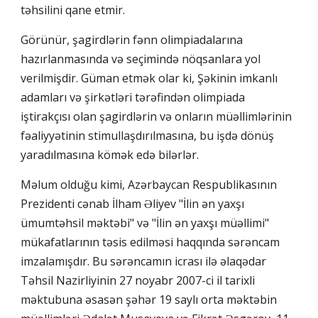
təhsilini qane etmir.
Görünür, şagirdlərin fənn olimpiadalarına
hazırlanmasında və seçimində nöqsanlara yol
verilmişdir. Güman etmək olar ki, Şəkinin imkanlı
adamları və şirkətləri tərəfindən olimpiada
iştirakçısı olan şagirdlərin və onların müəllimlərinin
fəaliyyətinin stimullaşdırılmasına, bu işdə dönüş
yaradılmasına kömək edə bilərlər.
Məlum olduğu kimi, Azərbaycan Respublikasının
Prezidenti cənab İlham Əliyev "İlin ən yaxşı
ümumtəhsil məktəbi" və "İlin ən yaxşı müəllimi"
mükafatlarının təsis edilməsi haqqında sərəncam
imzalamışdır. Bu sərəncamın icrası ilə əlaqədar
Təhsil Nazirliyinin 27 noyabr 2007-ci il tarixli
məktubuna əsasən şəhər 19 saylı orta məktəbin