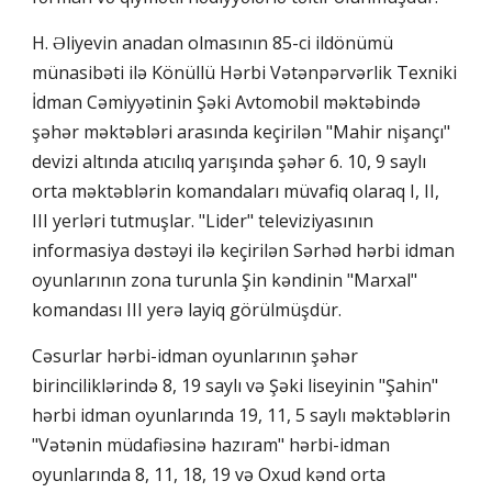
H. Əliyevin anadan olmasının 85-ci ildönümü
münasibəti ilə Könüllü Hərbi Vətənpərvərlik Texniki
İdman Cəmiyyətinin Şəki Avtomobil məktəbində
şəhər məktəbləri arasında keçirilən "Mahir nişançı"
devizi altında atıcılıq yarışında şəhər 6. 10, 9 saylı
orta məktəblərin komandaları müvafiq olaraq I, II,
III yerləri tutmuşlar. "Lider" televiziyasının
informasiya dəstəyi ilə keçirilən Sərhəd hərbi idman
oyunlarının zona turunla Şin kəndinin "Marxal"
komandası III yerə layiq görülmüşdür.
Cəsurlar hərbi-idman oyunlarının şəhər
birinciliklərində 8, 19 saylı və Şəki liseyinin "Şahin"
hərbi idman oyunlarında 19, 11, 5 saylı məktəblərin
"Vətənin müdafiəsinə hazıram" hərbi-idman
oyunlarında 8, 11, 18, 19 və Oxud kənd orta