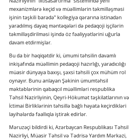
Nazirliyinin "İxtisasartırma” sistemində yeni
mexanizmlərə keçid və müəllimlərin təkmilləşməsi
işinin təşkili barədə" kollegiya qərarına istinadən
yaradılmış dayaq məntəqələri də pedaqoji işçilərin
təkmilləşdirilməsi işində öz fəaliyyətlərini uğurla
davam etdirmişlər.
Bu da bir həqiqətdir ki, ümumi təhsilin davamlı
inkişafında müəllimin pedaqoji hazırlığı, yaradıcılığı
müasir dünyaya baxışı, şəxsi təhsili çox mühüm rol
oynayır. Bunu anlayan Şəkinin ümumtəhsil
məktəblərinin qabaqcıl müəllimləri respublika
Təhsil Nazirliyinin, Qeyri-Hökumət təşkilatlarının və
İctimai Birliklərinin təhsillə bağlı həyata keçirdikləri
layihələrdə fəallıqla iştirak edirlər.
Məruzəçi bildirdi ki, Azərbaycan Respublikası Təhsil
Nazirliyi, Müasir Təhsil və Tədrisə Yardım Mərkəzi,