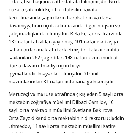
orta təhsil haqqında attestat ala bilməmişdir. Bu da
nəzərə çatdırıldı ki, icbari təhsilin həyata
keçirilməsində şagirdlərin hərəkətinin və dərsə
davamiyyətinin uçota alınmasında digər nöqsan və
çatışmazlıqlar da olmuşdur. Belə ki, tədris ili ərzində
132 nəfər təhsildən yayınmış, 101 nəfər isə başqa
səbəblərdən məktəbi tərk etmişdir. Təkrar sinifdə
saxlanılan 262 şagirddən 148 nəfəri uzun müddət
dərsə davam etmədiyi üçün biliyi
qiymətləndirilməyənlər olmuşdur. XI sinif
məzunlarından 31 nəfəri imtahana gəlməmişdir.
Məruzəçi və məruzə ətrafında çıxış edən 5 saylı orta
məktəbin coğrafiya müəllimi Dilbazi Cəmilov, 10
saylı orta məktəbin müəllimi Svetlana Bəkirova,
Orta Zəyzid kənd orta məktəbinin direktoru Ələddin
Əhmədov, 11 saylı orta məktəbin müəllimi Xatirə