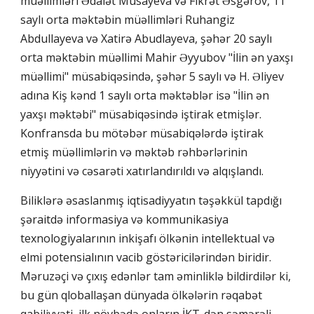
müəllimləri Ədalət Musayeva və Fikrət Əsgərov, 11
saylı orta məktəbin müəllimləri Ruhangiz
Abdullayeva və Xatirə Abudlayeva, şəhər 20 saylı
orta məktəbin müəllimi Mahir Əyyubov "İlin ən yaxşı
müəllimi" müsabiqəsində, şəhər 5 saylı və H. Əliyev
adına Kiş kənd 1 saylı orta məktəblər isə "İlin ən
yaxşı məktəbi" müsabiqəsində iştirak etmişlər.
Konfransda bu mötəbər müsabiqələrdə iştirak
etmiş müəllimlərin və məktəb rəhbərlərinin
niyyətini və cəsarəti xatırlandırıldı və alqışlandı.
Biliklərə əsaslanmış iqtisadiyyatın təşəkkül tapdığı
şəraitdə informasiya və kommunikasiya
texnologiyalarının inkişafı ölkənin intellektual və
elmi potensialının vacib göstəricilərindən biridir.
Məruzəçi və çıxış edənlər tam əminliklə bildirdilər ki,
bu gün qloballaşan dünyada ölkələrin rəqabət