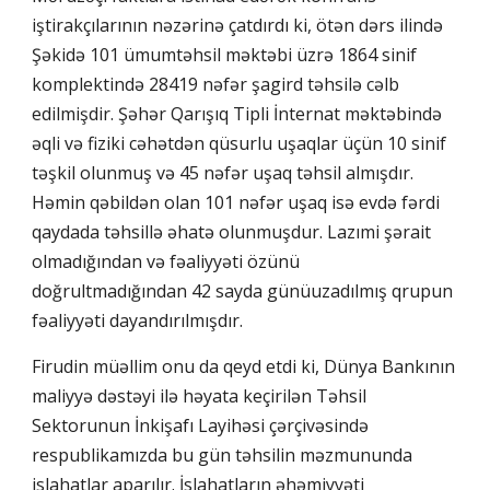
iştirakçılarının nəzərinə çatdırdı ki, ötən dərs ilində
Şəkidə 101 ümumtəhsil məktəbi üzrə 1864 sinif
komplektində 28419 nəfər şagird təhsilə cəlb
edilmişdir. Şəhər Qarışıq Tipli İnternat məktəbində
əqli və fiziki cəhətdən qüsurlu uşaqlar üçün 10 sinif
təşkil olunmuş və 45 nəfər uşaq təhsil almışdır.
Həmin qəbildən olan 101 nəfər uşaq isə evdə fərdi
qaydada təhsillə əhatə olunmuşdur. Lazımi şərait
olmadığından və fəaliyyəti özünü
doğrultmadığından 42 sayda günüuzadılmış qrupun
fəaliyyəti dayandırılmışdır.
Firudin müəllim onu da qeyd etdi ki, Dünya Bankının
maliyyə dəstəyi ilə həyata keçirilən Təhsil
Sektorunun İnkişafı Layihəsi çərçivəsində
respublikamızda bu gün təhsilin məzmununda
islahatlar aparılır. İslahatların əhəmiyyəti