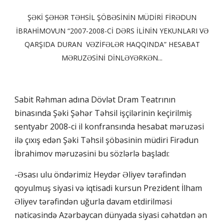
ŞƏKİ ŞƏHƏR TƏHSİL ŞÖBƏSİNİN MÜDİRİ FİRƏDUN
İBRAHİMOVUN “2007-2008-Cİ DƏRS İLİNİN YEKUNLARI VƏ
QARŞIDA DURAN VƏZİFƏLƏR HAQQINDA” HESABAT
MƏRUZƏSİNİ DİNLƏYƏRKƏN...
Sabit Rəhman adına Dövlət Dram Teatrının
binasında Şəki Şəhər Təhsil işçilərinin keçirilmiş
sentyabr 2008-ci il konfransında hesabat məruzəsi
ilə çıxış edən Şəki Təhsil şöbəsinin müdiri Firədun
İbrahimov məruzəsini bu sözlərlə başladı:
-Əsası ulu öndərimiz Heydər Əliyev tərəfindən
qoyulmuş siyasi və iqtisadi kursun Prezident İlham
Əliyev tərəfindən uğurla davam etdirilməsi
nəticəsində Azərbaycan dünyada siyasi cəhətdən ən