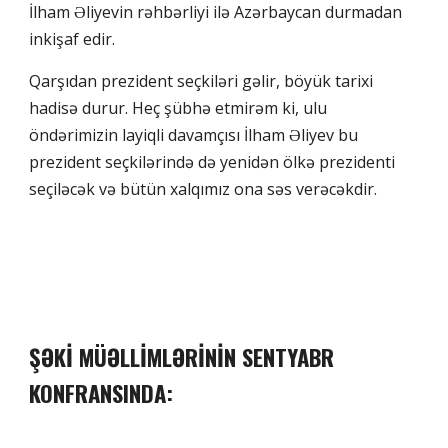
İlham Əliyevin rəhbərliyi ilə Azərbaycan durmadan
inkişaf edir.
Qarşıdan prezident seçkiləri gəlir, böyük tarixi
hadisə durur. Heç şübhə etmirəm ki, ulu
öndərimizin layiqli davamçısı İlham Əliyev bu
prezident seçkilərində də yenidən ölkə prezidenti
seçiləcək və bütün xalqımız ona səs verəcəkdir.
ŞƏKİ MÜƏLLİMLƏRİNİN SENTYABR
KONFRANSINDA: