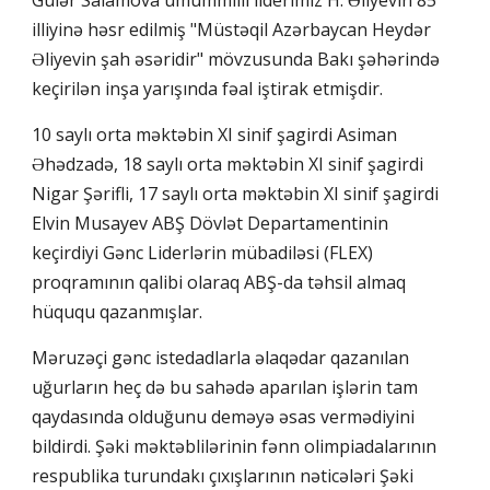
Gülər Salamova ümummilli liderimiz H. Əliyevin 85
illiyinə həsr edilmiş "Müstəqil Azərbaycan Heydər
Əliyevin şah əsəridir" mövzusunda Bakı şəhərində
keçirilən inşa yarışında fəal iştirak etmişdir.
10 saylı orta məktəbin XI sinif şagirdi Asiman
Əhədzadə, 18 saylı orta məktəbin XI sinif şagirdi
Nigar Şərifli, 17 saylı orta məktəbin XI sinif şagirdi
Elvin Musayev ABŞ Dövlət Departamentinin
keçirdiyi Gənc Liderlərin mübadiləsi (FLEX)
proqramının qalibi olaraq ABŞ-da təhsil almaq
hüququ qazanmışlar.
Məruzəçi gənc istedadlarla əlaqədar qazanılan
uğurların heç də bu sahədə aparılan işlərin tam
qaydasında olduğunu deməyə əsas vermədiyini
bildirdi. Şəki məktəblilərinin fənn olimpiadalarının
respublika turundakı çıxışlarının nəticələri Şəki