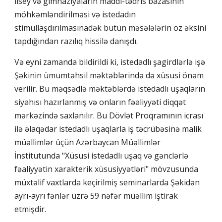
lisey və gimnaziyaların maddi-tədris bazasının
möhkəmləndirilməsi və istedadın
stimullaşdırılmasınadək bütün məsələlərin öz əksini
tapdığından razılıq hissilə danışdı.
Və eyni zamanda bildirildi ki, istedadlı şagirdlərlə işə
Şəkinin ümumtəhsil məktəblərində də xüsusi önəm
verilir. Bu məqsədlə məktəblərdə istedadlı uşaqların
siyahısı hazırlanmış və onların fəaliyyəti diqqət
mərkəzində saxlanılır. Bu Dövlət Proqramının icrası
ilə əlaqədar istedadlı uşaqlarla iş təcrübəsinə malik
müəllimlər üçün Azərbaycan Müəllimlər
İnstitutunda "Xüsusi istedadlı uşaq və gənclərlə
fəaliyyətin xarakterik xüsusiyyətləri" mövzusunda
müxtəlif vaxtlarda keçirilmiş seminarlarda Şəkidən
ayrı-ayrı fənlər üzrə 59 nəfər müəllim iştirak
etmişdir.