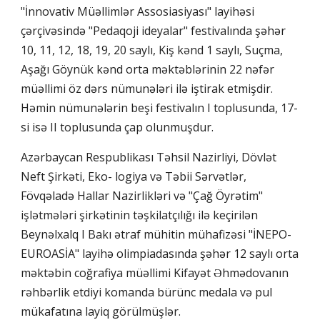
"İnnovativ Müəllimlər Assosiasiyası" layihəsi
çərçivəsində "Pedaqoji ideyalar" festivalında şəhər
10, 11, 12, 18, 19, 20 saylı, Kiş kənd 1 saylı, Suçma,
Aşağı Göynük kənd orta məktəblərinin 22 nəfər
müəllimi öz dərs nümunələri ilə iştirak etmişdir.
Həmin nümunələrin beşi festivalın I toplusunda, 17-
si isə II toplusunda çap olunmuşdur.
Azərbaycan Respublikası Təhsil Nazirliyi, Dövlət
Neft Şirkəti, Eko- logiya və Təbii Sərvətlər,
Fövqəladə Hallar Nazirlikləri və "Çağ Öyrətim"
işlətmələri şirkətinin təşkilatçılığı ilə keçirilən
Beynəlxalq I Bakı ətraf mühitin mühafizəsi "İNEPO-
EUROASİA" layihə olimpiadasında şəhər 12 saylı orta
məktəbin coğrafiya müəllimi Kifayət Əhmədovanın
rəhbərlik etdiyi komanda bürünc medala və pul
mükafatına layiq görülmüşlər.