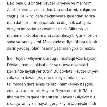
Bax, belə ulu öndər Heydər Əliyevlə və mərhum
Zərifə xanımla vidalaşdım. Ulu öndərimiz xalqımızın
çağırışı ilə ikinci dəfə hakimiyyətə gələndən sonra
mən dəfələrlə onun qəbuluna düşmək xahişi ilə
etdiyim müraciətlər cavabsız qaldı. Bilirsiniz ki,
mənim məktublarım ona çatdırılmayıb. Çünki onun
sadə vətəndaş kimi Moskvada etdiyi söhbət elə bir
dərin yaddaşı olan insanın yadından çıxa bilməzdi.
İndi Heydər Əliyevin qurduğu müstəqil Azərbaycan
Dövləti inamla inkişaf edir və dünya dövlətləri
içərisində layiqli yer tutur. Bu dövlətə Heydər Əliyev
zəkasının davamçısı, onu tərbiyəsindən, siyasi
təlimindən dərs almış cənab İlham Əliyev başçılıq
edir. Ulu öndərimiz Heydər Əliyev demişdi: "Mən
İlhama özüm qədər inanıram." Heydər Əliyevin bu
uzaqgörənliyi öz həyatı gerçəkliyini tapmışdır. İndi