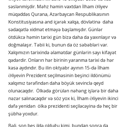
səslənmişdir. Məhz həmin vaxtdan İlham Əliyev
müqəddəs Qurana, Azərbaycan Respublikasının
Konstitusiyasına and içərək xalqa, dövlətinə daha
sədaqətlə xidmət etməyə başlamışdır. Günlər
ötdükcə həmin tarixi gün bizə daha da yaxınlaşır və
doğmalaşır. Təbii ki, bunun da öz səbəbləri var.
Xalqımızın tarixində əlamətdar günlərin sayı kifayət
qədərdir. Onların hər birinin yaranma tarixi də hər
kəsə aydındır. Bu ilin oktyabr ayının 15-də İlham
Əliyevin Prezident seçilməsinin beşinci ildönümü
xalqımız tərəfindən daha böyük sevinclə qeyd
olunacaqdır. Ölkədə görülən nəhəng işlərə bir daha
nəzər salınacaqdır və söz yox ki, İlham Əliyevin ikinci
dəfə yenidən ölkə prezidenti seçiləcəyinə də heç bir
şübhə yoxdur.
Bəli, son beş ildə olduğu kimi, bundan sonra da