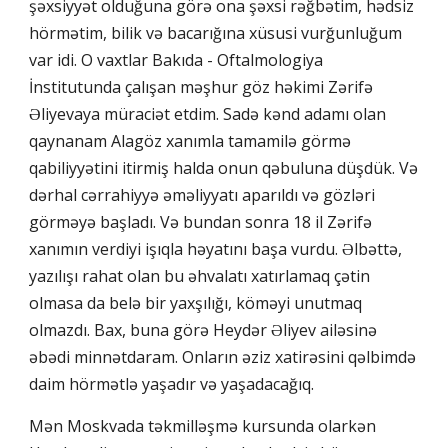
şəxsiyyət olduğuna görə ona şəxsi rəğbətim, hədsiz
hörmətim, bilik və bacarığına xüsusi vurğunluğum
var idi. O vaxtlar Bakıda - Oftalmologiya
İnstitutunda çalışan məşhur göz həkimi Zərifə
Əliyevaya müraciət etdim. Sadə kənd adamı olan
qaynanam Alagöz xanımla tamamilə görmə
qabiliyyətini itirmiş halda onun qəbuluna düşdük. Və
dərhal cərrahiyyə əməliyyatı aparıldı və gözləri
görməyə başladı. Və bundan sonra 18 il Zərifə
xanımın verdiyi işıqla həyatını başa vurdu. Əlbəttə,
yazılışı rahat olan bu əhvalatı xatırlamaq çətin
olmasa da belə bir yaxşılığı, köməyi unutmaq
olmazdı. Bax, buna görə Heydər Əliyev ailəsinə
əbədi minnətdaram. Onların əziz xatirəsini qəlbimdə
daim hörmətlə yaşadır və yaşadacağıq.
Mən Moskvada təkmilləşmə kursunda olarkən