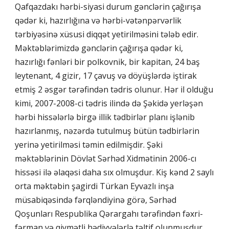
Qafqazdakı hərbi-siyasi durum gənclərin çağırışa
qədər ki, hazırlığına və hərbi-vətənpərvərlik
tərbiyəsinə xüsusi diqqət yetirilməsini tələb edir.
Məktəblərimizdə gənclərin çağırışa qədər ki,
hazırlığı fənləri bir polkovnik, bir kapitan, 24 baş
leytenant, 4 gizir, 17 çavuş və döyüşlərdə iştirak
etmiş 2 əsgər tərəfindən tədris olunur. Hər il olduğu
kimi, 2007-2008-ci tədris ilində də Şəkidə yerləşən
hərbi hissələrlə birgə illik tədbirlər planı işlənib
hazırlanmış, nəzərdə tutulmuş bütün tədbirlərin
yerinə yetirilməsi təmin edilmişdir. Şəki
məktəblərinin Dövlət Sərhəd Xidmətinin 2006-cı
hissəsi ilə əlaqəsi daha sıx olmuşdur. Kiş kənd 2 saylı
orta məktəbin şagirdi Türkan Eyvazlı inşa
müsabiqəsində fərqləndiyinə görə, Sərhəd
Qoşunları Respublika Qərargahı tərəfindən fəxri-
fərman və qiymətli hədiyyələrlə təltif olunmuşdur.