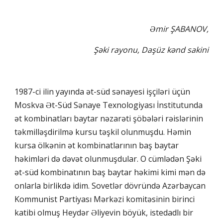
Əmir ŞABANOV,
Şəki rayonu, Daşüz kənd sakini
1987-ci ilin yayında ət-süd sənayesi işçiləri üçün
Moskva Ət-Süd Sənaye Texnologiyası İnstitutunda
ət kombinatları baytar nəzarəti şöbələri rəislərinin
təkmilləşdirilmə kursu təşkil olunmuşdu. Həmin
kursa ölkənin ət kombinatlarının baş baytar
həkimləri də dəvət olunmuşdular. O cümlədən Şəki
ət-süd kombinatının baş baytar həkimi kimi mən də
onlarla birlikdə idim. Sovetlər dövründə Azərbaycan
Kommunist Partiyası Mərkəzi komitəsinin birinci
katibi olmuş Heydər Əliyevin böyük, istedadlı bir