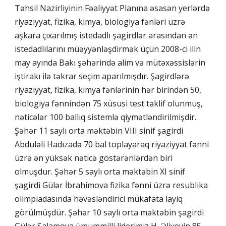
Təhsil Nazirliyinin Fəaliyyət Planına əsasən yerlərdə
riyaziyyat, fizika, kimya, biologiya fənləri üzrə
aşkara çıxarılmış istedadlı şagirdlər arasından ən
istedadlılarını müəyyənləşdirmək üçün 2008-ci ilin
may ayında Bakı şəhərində alim və mütəxəssislərin
iştirakı ilə təkrar seçim aparılmışdır. Şagirdlərə
riyaziyyat, fizika, kimya fənlərinin hər birindən 50,
biologiya fənnindən 75 xüsusi test təklif olunmuş,
nəticələr 100 ballıq sistemlə qiymətləndirilmişdir.
Şəhər 11 saylı orta məktəbin VIII sinif şagirdi
Abduləli Hadızadə 70 bal toplayaraq riyaziyyat fənni
üzrə ən yüksək nəticə göstərənlərdən biri
olmuşdur. Şəhər 5 saylı orta məktəbin XI sinif
şagirdi Gülər İbrahimova fizika fənni üzrə resublika
olimpiadasında həvəsləndirici mükafata layiq
görülmüşdür. Şəhər 10 saylı orta məktəbin şagirdi