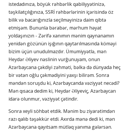
istedadınıza, böyük rəhbərlik qabiliyyətinizə,
təşkilatçılığınıza, SSRİ rəhbərlərinin içərisində öz
bilik və bacarığınızla seçilməyinizə daim qibtə
etmişəm. Bununla bərabər, mərhum həyat
yoldaşınızın - Zərifə xanımın mənim qaynanamın
yenidən gözünün işığının qaytarılmasında köməyi
bizim üçün unudulmazdır. Ümumiyyətlə, mən
Heydər Əliyev nəslinin vurğunuyam, onun
Azərbaycana çəkdiyi zəhməti, bəlkə də dünyada heç
bir vətən oğlu çəkmədiyini yaxşı bilirəm. Sonra
məndən soruşdu ki, Azərbaycanda vəziyyət necədi?
Mən qısaca dedim ki, Heydər Əliyeviç, Azərbaycan
idarə olunmur, vəziyyət çətindir.
Sonra xeyli söhbət etdik. Mənim bu ziyarətimdən
razı qalıb təşəkkür etdi. Axırda mənə dedi ki, mən
Azərbaycana qayıtsam mütləq yanıma gələrsən.