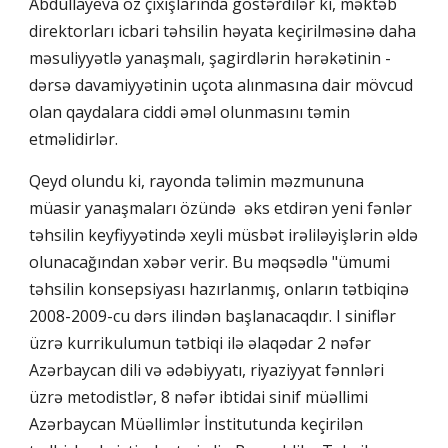
Abdullayeva öz çıxışlarında göstərdilər ki, məktəb
direktorları icbari təhsilin həyata keçirilməsinə daha
məsuliyyətlə yanaşmalı, şagirdlərin hərəkətinin -
dərsə davamiyyətinin uçota alınmasına dair mövcud
olan qaydalara ciddi əməl olunmasını təmin
etməlidirlər.
Qeyd olundu ki, rayonda təlimin məzmununa
müasir yanaşmaları özündə əks etdirən yeni fənlər
təhsilin keyfiyyətində xeyli müsbət irəliləyişlərin əldə
olunacağından xəbər verir. Bu məqsədlə "ümumi
təhsilin konsepsiyası hazırlanmış, onların tətbiqinə
2008-2009-cu dərs ilindən başlanacaqdır. I siniflər
üzrə kurrikulumun tətbiqi ilə əlaqədar 2 nəfər
Azərbaycan dili və ədəbiyyatı, riyaziyyat fənnləri
üzrə metodistlər, 8 nəfər ibtidai sinif müəllimi
Azərbaycan Müəllimlər İnstitutunda keçirilən