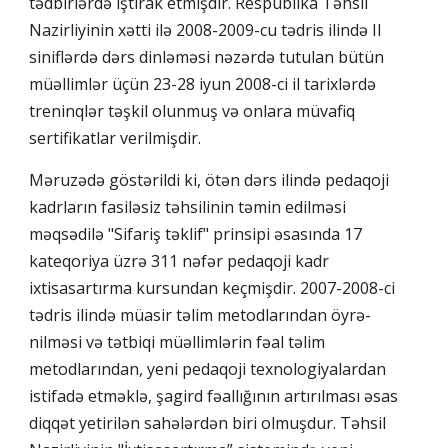
tədbirlərdə iştirak etmişdir. Respublika Təhsil
Nazirliyinin xətti ilə 2008-2009-cu tədris ilində II
siniflərdə dərs dinləməsi nəzərdə tutulan bütün
müəllimlər üçün 23-28 iyun 2008-ci il tarixlərdə
treninqlər təşkil olunmuş və onlara müvafiq
sertifikatlar verilmişdir.
Məruzədə göstərildi ki, ötən dərs ilində pedaqoji
kadrların fasiləsiz təhsilinin təmin edilməsi
məqsədilə "Sifariş təklif" prinsipi əsasında 17
kateqoriya üzrə 311 nəfər pedaqoji kadr
ixtisasartırma kursundan keçmişdir. 2007-2008-ci
tədris ilində müasir təlim metodlarından öyrə-
nilməsi və tətbiqi müəllimlərin fəal təlim
metodlarından, yeni pedaqoji texnologiyalardan
istifadə etməklə, şagird fəallığının artırılması əsas
diqqət yetirilən sahələrdən biri olmuşdur. Təhsil