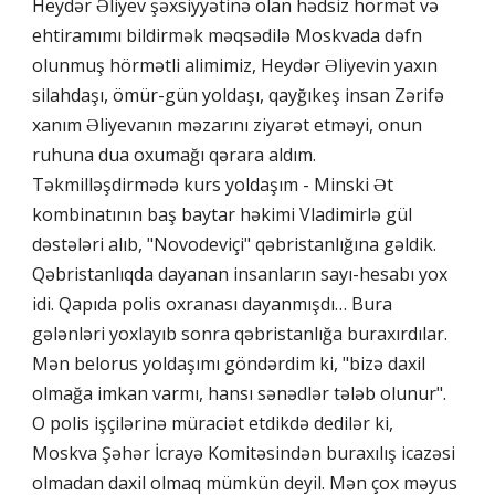
Heydər Əliyev şəxsiyyətinə olan hədsiz hörmət və
ehtiramımı bildirmək məqsədilə Moskvada dəfn
olunmuş hörmətli alimimiz, Heydər Əliyevin yaxın
silahdaşı, ömür-gün yoldaşı, qayğıkeş insan Zərifə
xanım Əliyevanın məzarını ziyarət etməyi, onun
ruhuna dua oxumağı qərara aldım.
Təkmilləşdirmədə kurs yoldaşım - Minski Ət
kombinatının baş baytar həkimi Vladimirlə gül
dəstələri alıb, "Novodeviçi" qəbristanlığına gəldik.
Qəbristanlıqda dayanan insanların sayı-hesabı yox
idi. Qapıda polis oxranası dayanmışdı… Bura
gələnləri yoxlayıb sonra qəbristanlığa buraxırdılar.
Mən belorus yoldaşımı göndərdim ki, "bizə daxil
olmağa imkan varmı, hansı sənədlər tələb olunur".
O polis işçilərinə müraciət etdikdə dedilər ki,
Moskva Şəhər İcrayə Komitəsindən buraxılış icazəsi
olmadan daxil olmaq mümkün deyil. Mən çox məyus