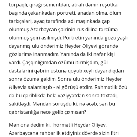
torpaqlı, qırağı sementdən, ətrafı dəmir reşotka,
başında çekankadan portreti, anadan olma, ölüm
tarixçələri, ayaq tərəfində adı maşınkada çap
olunmuş Azərbaycan şairinin rus dilinə tərcümə
olunmuş şeiri asılmışdı. Portretin yanında gözü yaşlı
dayanmış ulu öndərimiz Heydər Əliyevi görəndə
gözlərimə inanmadım. Yanında da iki nəfər kişi
vardı. Çaşqınlığımdan özümü itirmişdim, gül
dəstələrini qəbrin üstünə qoyub xeyli dayandıqdan
sonra özümə gəldim. Sonra ulu öndərimiz Heydər
Əliyevlə salamlaşıb - əl görüşü etdim. Rəhmətlik özü
də bu qəriblikdə belə vəziyyətdən sonra toxtadı,
sakitləşdi. Məndən soruşdu ki, nə əcəb, sən bu
qəbristanlığa necə gəlib çıxmısan?
Mən ona dedim ki, hörmətli Heydər Əliyev,
Azərbaycana rəhbərlik etdiyiniz dövrdə sizin fitri