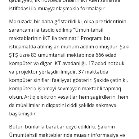
qabiliyyəti, ilk növbədə onların İKT-dən səmərəli
istifadəsi ilə müəyyənləşməklə formalaşır.
Məruzədə bir daha göstərildi ki, ölkə prezidentinin
sərəncamı ilə təsdiq edilmiş "Ümumtəhsil
məktəblərinin İKT ilə təminatı" Proqramı bu
istiqamətdə atılmış ən mühüm addım olmuşdur. Şəki
ŞTŞ üzrə 83 ümumtəhsil məktəbində 666 ədəd
kompüter və digər İKT avadanlığı, 17 ədəd notbuk
və projektor yerləşdirilmişdir. 37 məktəbdə
kompüter sinifləri fəaliyyət göstərir. Şəkidə çətin ki,
kompüterlə işləməyi sevməyən məktəbli tapmaq
olsun. Artıq elektron vəsaitlər həm şagirdlərin, həm
də müəllimlərin diqqətini ciddi şəkildə səkməyə
başlamışdır.
Bütün bunlarla bərabər qeyd edildi ki, Şəkinin
Ümumtəhsil məktəblərində müasir informasiya və