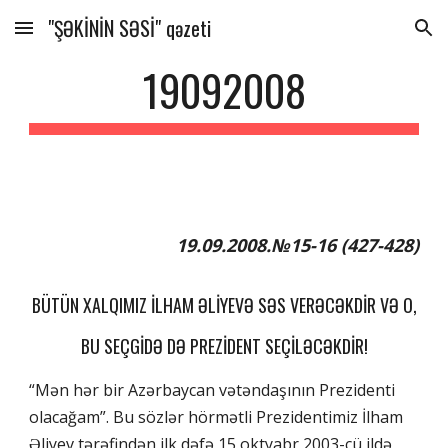
"ŞƏKİNİN SƏSİ" qəzeti
Skip to main content
Skip to navigation
19092008
19.09.2008.№15-16 (427-428)
BÜTÜN XALQIMIZ İLHAM ƏLİYEVƏ SƏS VERƏCƏKDİR VƏ O,
BU SEÇGİDƏ DƏ PREZİDENT SEÇİLƏCƏKDİR!
“Mən hər bir Azərbaycan vətəndaşının Prezidenti
olacağam”. Bu sözlər hörmətli Prezidentimiz İlham
Əliyev tərəfindən ilk dəfə 15 oktyabr 2003-cü ildə